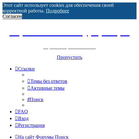
Этот сайт использует cookies для обеспечения своей
корректной работы.
Подробнее
Согласен
Горнолыжный курорт Цей
перейти обратно на сайт
Пропустить
Ссылки
Темы без ответов
Активные темы
Поиск
FAQ
Вход
Регистрация
На сайт
Форумы
Поиск