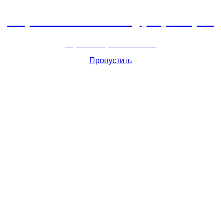
Горнолыжный курорт Цей
перейти обратно на сайт
Пропустить