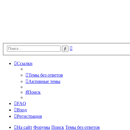
Расширенный
Поиск
поиск
Ссылки
Темы без ответов
Активные темы
Поиск
FAQ
Вход
Регистрация
На сайт
Форумы
Поиск
Темы без ответов