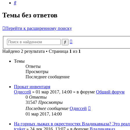
Поиск
Темы без ответов
Перейти к расширенному поиску
Расширенный
Поиск
поиск
Найдено 2 результата • Страница
1
из
1
Темы
Ответы
Просмотры
Последнее сообщение
Прокат инвентаря
Одиссей
»
01 мар 2017, 14:00
» в форуме
Общий форум
0
Ответы
31547
Просмотры
Последнее сообщение
Одиссей
01 мар 2017, 14:00
На горных лыжах в окрестностях Владикавказа? Это реал
tcuker
»
24 дек 2016, 13:07
» в форуме
Владикавказ