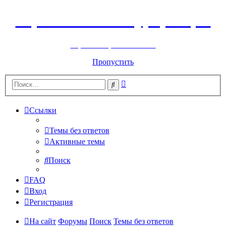
Горнолыжный курорт Цей
перейти обратно на сайт
Пропустить
Расширенный
Поиск
поиск
Ссылки
Темы без ответов
Активные темы
Поиск
FAQ
Вход
Регистрация
На сайт
Форумы
Поиск
Темы без ответов