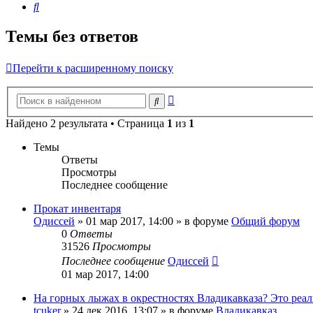
Поиск
Темы без ответов
Перейти к расширенному поиску
Расширенный
Поиск
поиск
Найдено 2 результата • Страница
1
из
1
Темы
Ответы
Просмотры
Последнее сообщение
Прокат инвентаря
Одиссей
»
01 мар 2017, 14:00
» в форуме
Общий форум
0
Ответы
31526
Просмотры
Последнее сообщение
Одиссей
01 мар 2017, 14:00
На горных лыжах в окрестностях Владикавказа? Это реал
tcuker
»
24 дек 2016, 13:07
» в форуме
Владикавказ