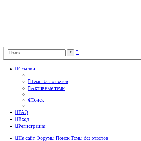
Расширенный
Поиск
поиск
Ссылки
Темы без ответов
Активные темы
Поиск
FAQ
Вход
Регистрация
На сайт
Форумы
Поиск
Темы без ответов