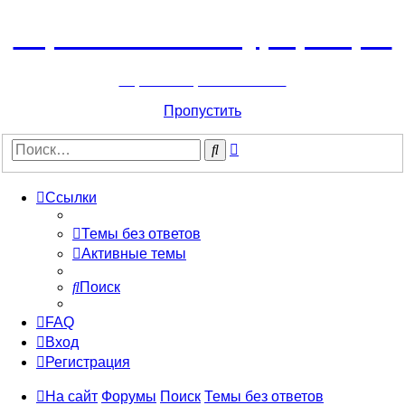
Горнолыжный курорт Цей
перейти обратно на сайт
Пропустить
Расширенный
Поиск
поиск
Ссылки
Темы без ответов
Активные темы
Поиск
FAQ
Вход
Регистрация
На сайт
Форумы
Поиск
Темы без ответов