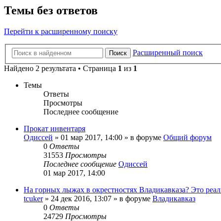
Темы без ответов
Перейти к расширенному поиску
Расширенный поиск
Поиск
Найдено 2 результата • Страница
1
из
1
Темы
Ответы
Просмотры
Последнее сообщение
Прокат инвентаря
Одиссей
»
01 мар 2017, 14:00
» в форуме
Общий форум
0
Ответы
31553
Просмотры
Последнее сообщение
Одиссей
01 мар 2017, 14:00
На горных лыжах в окрестностях Владикавказа? Это реал
tcuker
»
24 дек 2016, 13:07
» в форуме
Владикавказ
0
Ответы
24729
Просмотры