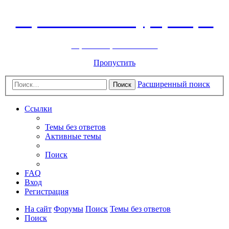
Горнолыжный курорт Цей
перейти обратно на сайт
Пропустить
Расширенный поиск
Поиск
Ссылки
Темы без ответов
Активные темы
Поиск
FAQ
Вход
Регистрация
На сайт
Форумы
Поиск
Темы без ответов
Поиск