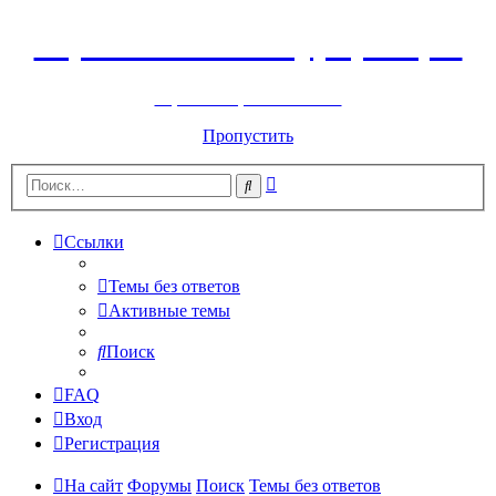
Горнолыжный курорт Цей
перейти обратно на сайт
Пропустить
Расширенный
Поиск
поиск
Ссылки
Темы без ответов
Активные темы
Поиск
FAQ
Вход
Регистрация
На сайт
Форумы
Поиск
Темы без ответов