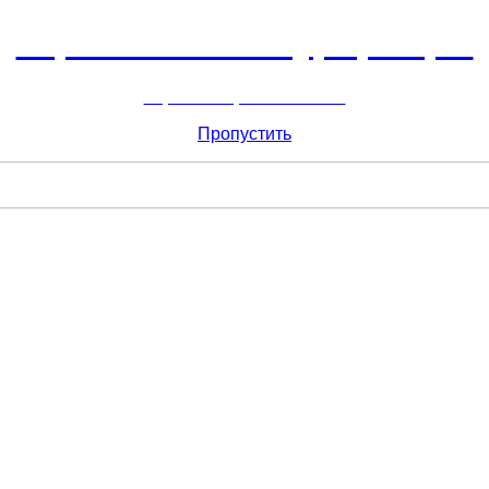
Горнолыжный курорт Цей
перейти обратно на сайт
Пропустить