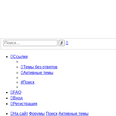
Расширенный
Поиск
поиск
Ссылки
Темы без ответов
Активные темы
Поиск
FAQ
Вход
Регистрация
На сайт
Форумы
Поиск
Активные темы