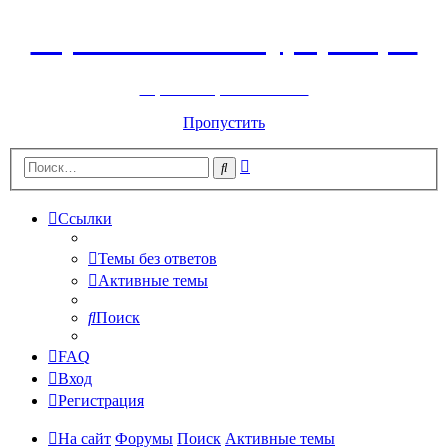
Горнолыжный курорт Цей
перейти обратно на сайт
Пропустить
Расширенный
Поиск
поиск
Ссылки
Темы без ответов
Активные темы
Поиск
FAQ
Вход
Регистрация
На сайт
Форумы
Поиск
Активные темы