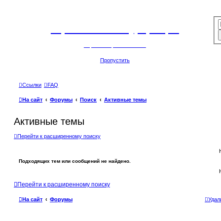
Горнолыжный курорт Цей
перейти обратно на сайт
Пропустить
Ссылки
FAQ
На сайт
Форумы
Поиск
Активные темы
Активные темы
Перейти к расширенному поиску
Подходящих тем или сообщений не найдено.
Перейти к расширенному поиску
На сайт
Форумы
Удал