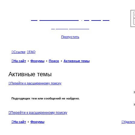
Горнолыжный курорт Цей
перейти обратно на сайт
Пропустить
Ссылки
FAQ
На сайт
Форумы
Поиск
Активные темы
Активные темы
Перейти к расширенному поиску
Подходящих тем или сообщений не найдено.
Перейти к расширенному поиску
На сайт
Форумы
Удалит