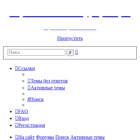
Горнолыжный курорт Цей
перейти обратно на сайт
Пропустить
Расширенный
Поиск
поиск
Ссылки
Темы без ответов
Активные темы
Поиск
FAQ
Вход
Регистрация
На сайт
Форумы
Поиск
Активные темы