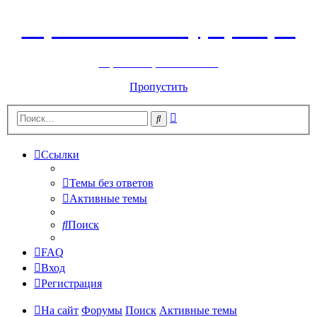
Горнолыжный курорт Цей
перейти обратно на сайт
Пропустить
Расширенный
Поиск
поиск
Ссылки
Темы без ответов
Активные темы
Поиск
FAQ
Вход
Регистрация
На сайт
Форумы
Поиск
Активные темы