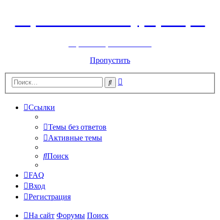
Горнолыжный курорт Цей
перейти обратно на сайт
Пропустить
Расширенный
Поиск
поиск
Ссылки
Темы без ответов
Активные темы
Поиск
FAQ
Вход
Регистрация
На сайт
Форумы
Поиск