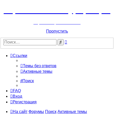
Горнолыжный курорт Цей
перейти обратно на сайт
Пропустить
Расширенный
Поиск
поиск
Ссылки
Темы без ответов
Активные темы
Поиск
FAQ
Вход
Регистрация
На сайт
Форумы
Поиск
Активные темы