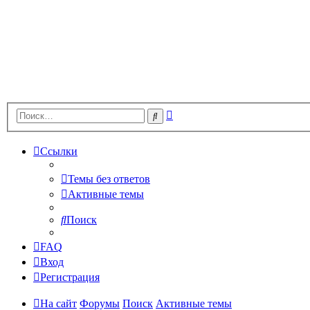
Расширенный
Поиск
поиск
Ссылки
Темы без ответов
Активные темы
Поиск
FAQ
Вход
Регистрация
На сайт
Форумы
Поиск
Активные темы