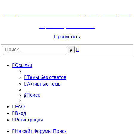
Горнолыжный курорт Цей
перейти обратно на сайт
Пропустить
Расширенный
Поиск
поиск
Ссылки
Темы без ответов
Активные темы
Поиск
FAQ
Вход
Регистрация
На сайт
Форумы
Поиск