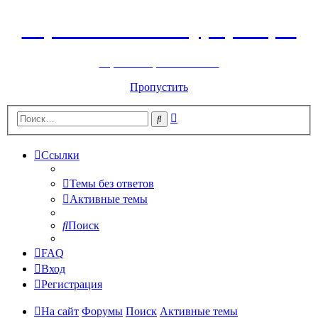
Горнолыжный курорт Цей
перейти обратно на сайт
Пропустить
Расширенный
Поиск
поиск
Ссылки
Темы без ответов
Активные темы
Поиск
FAQ
Вход
Регистрация
На сайт
Форумы
Поиск
Активные темы