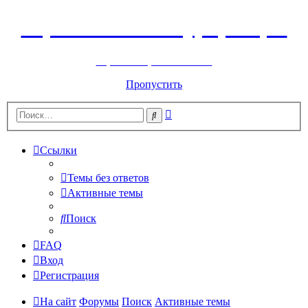
Горнолыжный курорт Цей
перейти обратно на сайт
Пропустить
Расширенный
Поиск
поиск
Ссылки
Темы без ответов
Активные темы
Поиск
FAQ
Вход
Регистрация
На сайт
Форумы
Поиск
Активные темы