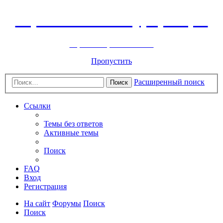
Горнолыжный курорт Цей
перейти обратно на сайт
Пропустить
Расширенный поиск
Поиск
Ссылки
Темы без ответов
Активные темы
Поиск
FAQ
Вход
Регистрация
На сайт
Форумы
Поиск
Поиск