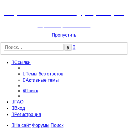
Горнолыжный курорт Цей
перейти обратно на сайт
Пропустить
Расширенный
Поиск
поиск
Ссылки
Темы без ответов
Активные темы
Поиск
FAQ
Вход
Регистрация
На сайт
Форумы
Поиск