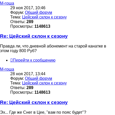
М-гоша
29 ноя 2017, 10:46
Форум:
Общий форум
Тема:
Цейский склон к сезону
Ответы:
289
Просмотры:
1148613
Re: Цейский склон к сезону
Правда ли, что дневной абонемент на старой канатке в
этом году 800 Руб?
Перейти к сообщению
М-гоша
28 ноя 2017, 13:44
Форум:
Общий форум
Тема:
Цейский склон к сезону
Ответы:
289
Просмотры:
1148613
Re: Цейский склон к сезону
Эх... Где же Снег в Цее, "вам по пояс будет"?