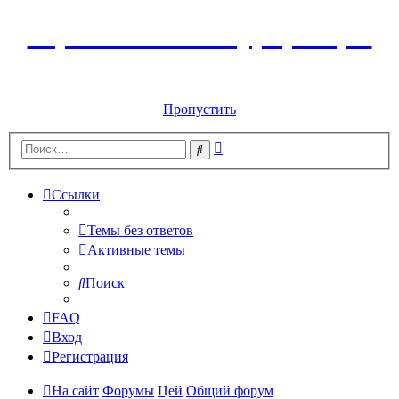
Горнолыжный курорт Цей
перейти обратно на сайт
Пропустить
Расширенный
Поиск
поиск
Ссылки
Темы без ответов
Активные темы
Поиск
FAQ
Вход
Регистрация
На сайт
Форумы
Цей
Общий форум