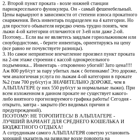
2. Второй пункт проката - возле нижней станции
парнокресельного фуникулера. Он - самый фешенебельный.
Цены варьируют в зависимости от степени износа прокатного
снаряжения. Весь инвентарь подразделен на 4 категории. Но
для простого обывателя нередко очень трудно понять, чем
лыжи 4-ой категории отличаются от 3-ей или даже 2-ой.
Поэтому... Если вы не являетесь заядлым горнолыжником или
сноубордистоми, - берите инвентарь, ориентируясь на цену
(все равно не почувствуете разницы).
3. Но самое неприятное впечатление произвел пункт проката
на 2-ом этаже строения с кассой однокресельного
подъемника... Инвентарь - откровенно убогий! Зато цена!!!!
Аж 800 руб/сут за пару убитых лыж с ботинками! Это дороже,
чем аналогичная услуга по лыжам 4-ой категории в прокате
№2 (там 700 руб/сут) и ЗНАЧИТЕЛЬНО ДОРОЖЕ, чем в
АЛЬПЛАГЕРЕ (у них 550 руб/сут за нормальные лыжи). При
всем изложенном в данном прокате не существует какого-
либо внятного прогнозируемого графика работы! Сегодня -
открыто, завтра - закрыто (без видимых причин и
предупреждений).
ПОЭТОМУ: НЕ ТОРОПИТЕСЬ! В АЛЬПЛАГЕРЕ -
ЛУЧШИЙ ВАРИАНТ ДЛЯ СРЕДНЕГО КОШЕЛЬКА И
БЮДЖЕТНОГО ОТДЫХА!
А сотрудникам самого АЛЬПЛАГЕРЯ советую установить
хороший указатель на развилке возле поворота на