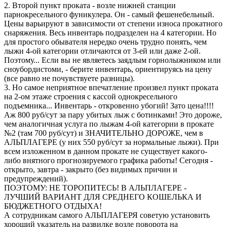
2. Второй пункт проката - возле нижней станции
парнокресельного фуникулера. Он - самый фешенебельный.
Цены варьируют в зависимости от степени износа прокатного
снаряжения. Весь инвентарь подразделен на 4 категории. Но
для простого обывателя нередко очень трудно понять, чем
лыжи 4-ой категории отличаются от 3-ей или даже 2-ой.
Поэтому... Если вы не являетесь заядлым горнолыжником или
сноубордистоми, - берите инвентарь, ориентируясь на цену
(все равно не почувствуете разницы).
3. Но самое неприятное впечатление произвел пункт проката
на 2-ом этаже строения с кассой однокресельного
подъемника... Инвентарь - откровенно убогий! Зато цена!!!!
Аж 800 руб/сут за пару убитых лыж с ботинками! Это дороже,
чем аналогичная услуга по лыжам 4-ой категории в прокате
№2 (там 700 руб/сут) и ЗНАЧИТЕЛЬНО ДОРОЖЕ, чем в
АЛЬПЛАГЕРЕ (у них 550 руб/сут за нормальные лыжи). При
всем изложенном в данном прокате не существует какого-
либо внятного прогнозируемого графика работы! Сегодня -
открыто, завтра - закрыто (без видимых причин и
предупреждений).
ПОЭТОМУ: НЕ ТОРОПИТЕСЬ! В АЛЬПЛАГЕРЕ -
ЛУЧШИЙ ВАРИАНТ ДЛЯ СРЕДНЕГО КОШЕЛЬКА И
БЮДЖЕТНОГО ОТДЫХА!
А сотрудникам самого АЛЬПЛАГЕРЯ советую установить
хороший указатель на развилке возле поворота на