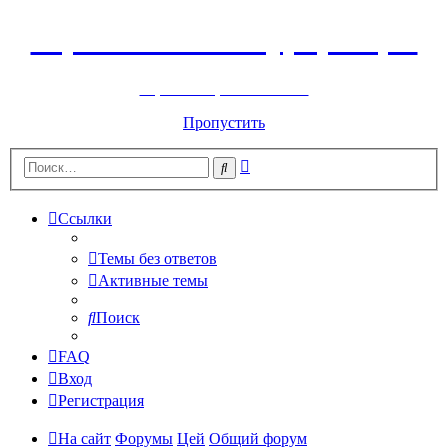
Горнолыжный курорт Цей
перейти обратно на сайт
Пропустить
Расширенный
Поиск
поиск
Ссылки
Темы без ответов
Активные темы
Поиск
FAQ
Вход
Регистрация
На сайт
Форумы
Цей
Общий форум