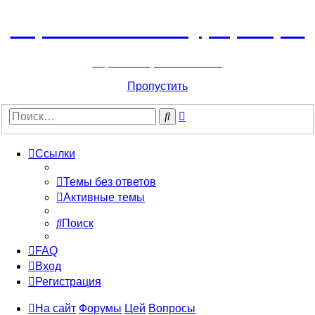
Горнолыжный курорт Цей
перейти обратно на сайт
Пропустить
Расширенный
Поиск
поиск
Ссылки
Темы без ответов
Активные темы
Поиск
FAQ
Вход
Регистрация
На сайт
Форумы
Цей
Вопросы