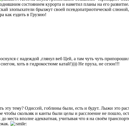
одняшним состоянием курорта и наметил планы на его развитие
 пускай злопыхатели брызжут своей псевдопатриотической слюной,
а как ездить в Грузию!
проснулся с надеждой ,глянул веб Цей, а там чуть чуть припорош
негом, хоть в гидрокостюме катай!)))) Не пруха, не сезон!!!
 эту тему? Одиссей, гоблины были, есть и будут. Лыжи это расх
 чтобы скользяк и канты были целы и расслоение не пошло, оста
х до места вполне адекватная, учитывая что я на своём транспорт
ежак.