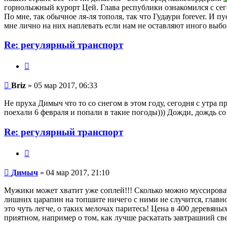
горнолыжный курорт Цей. Глава республики ознакомился с сег
По мне, так обычное ля-ля тополя, так что Гудаури forever. И
мне лично на них наплевать если нам не оставляют иного выбор
Re: регулярный транспорт
Цитата
Briz
Briz
» 05 мар 2017, 06:33
Не пруха Димыч что то со снегом в этом году, сегодня с утра 
поехали 6 февраля и попали в такие погоды))) Дожди, дождь со с
Re: регулярный транспорт
Цитата
Димыч
Димыч
» 04 мар 2017, 21:10
Мужики может хватит уже соплей!!! Сколько можно муссировать
лишних царапин на топшите ничего с ними не случится, главное
это чуть легче, о таких мелочах паритесь! Цена в 400 деревяны
приятном, например о том, как лучше раскатать завтрашний св