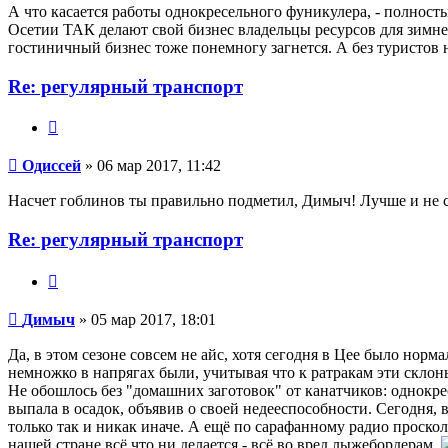
А что касается работы однокресельного фуникулера, - полность
Осетии ТАК делают свой бизнес владельцы ресурсов для зимне
гостиничный бизнес тоже понемногу загнется. А без туристов н
Re: регулярный транспорт
Цитата
Одиссей
Одиссей
» 06 мар 2017, 11:42
Насчет гоблинов ты правильно подметил, Димыч! Лучше и не 
Re: регулярный транспорт
Цитата
Димыч
Димыч
» 05 мар 2017, 18:01
Да, в этом сезоне совсем не айс, хотя сегодня в Цее было нор
немножко в напрягах были, учитывая что к ратракам эти склоны
Не обошлось без "домашних заготовок" от канатчиков: однокр
выпала в осадок, объявив о своей недееспособности. Сегодня, 
только так и никак иначе. А ещё по сарафанному радио проскол
нашей стране всё что ни делается - всё во вред лыжебордерам.