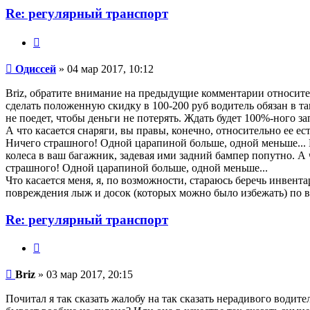
Re: регулярный транспорт
Цитата
Одиссей
Одиссей
» 04 мар 2017, 10:12
Briz, обратите внимание на предыдущие комментарии относительн
сделать положенную скидку в 100-200 руб водитель обязан в та
не поедет, чтобы деньги не потерять. Ждать будет 100%-ного з
А что касается снаряги, вы правы, конечно, относительно ее е
Ничего страшного! Одной царапиной больше, одной меньше... 
колеса в ваш багажник, задевая ими задний бампер попутно. А 
страшного! Одной царапиной больше, одной меньше...
Что касается меня, я, по возможности, стараюсь беречь инвент
повреждения лыж и досок (которых можно было избежать) по ви
Re: регулярный транспорт
Цитата
Briz
Briz
» 03 мар 2017, 20:15
Почитал я так сказать жалобу на так сказать нерадивого водит