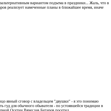
езальтернативным вариантом подъема в праздники... Жаль, что в
аров реализует намеченные планы в ближайшее время, иначе
лицо явный сговор с владельцем "двушки" - я это понимаю
ть гуд для обычного обывателя - по устоявшейся традиции в
верной Осетии Вячеслав Битаров посетил