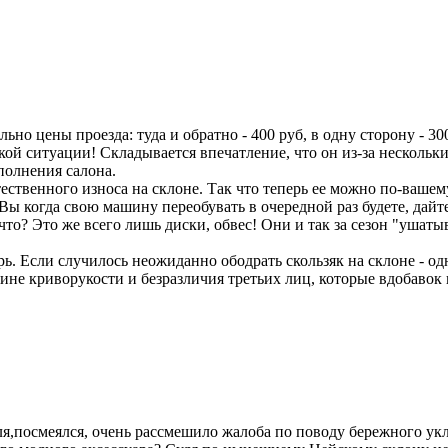
о цены проезда: туда и обратно - 400 руб, в одну сторону - 300
кой ситуации! Складывается впечатление, что он из-за нескольк
аполнения салона.
стественного износа на склоне. Так что теперь ее можно по-ваш
Вы когда свою машину переобувать в очередной раз будете, да
что? Это же всего лишь диски, обвес! Они и так за сезон "ушат
арь. Если случилось неожиданно ободрать скользяк на склоне - од
не криворукости и безразличия третьих лиц, которые вдобавок н
еля,посмеялся, очень рассмешило жалоба по поводу бережного укл