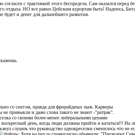
ю согласен с трактовкой этого беспредела. Сам оказался перед б
го отдыха. НО все равно Цейским курортам быть! Надеюсь, Бит
е будет и денег для дальнейшего развития.
скажешь.
мально со снегом, правда для фрирайдных лыж. Карверы
 не привыкли и даже слова такого не знают -"ратрак".
еселка со своими более-менее либеральными ценами
в воскресный день, когда люди должны прийти и кататься!!! На 
ьзнул слушок что руководство однокреселки сменилось что не ес
Хотя на tsey.ru громогласно объявили: "Президент Се