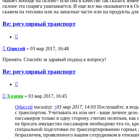
бывает вообще на склоне? Или она в качестве так сказать зим
склоне эта снаряга ушатывается. И еще все мы оказывается в О
скажем на топливо или на запасные части или на продукты для
Re: регулярный транспорт
Цитата
Одиссей
Одиссей
» 03 мар 2017, 16:48
Принято. Спасибо за здравый подход к вопросу!
Re: регулярный транспорт
Цитата
Хозяин
Хозяин
» 03 мар 2017, 16:45
Одиссей
писал(а):
↑
03 мар 2017, 14:03
Послушайте, я ведь
с транспортом. Учитывать их или нет - ваше личное дело
пассажиров только в одну сторону, считаю нелепым, как 
не бросать имущество пассажиров необходимо что-то,
специальной подготовки по транспортированию горных лы
безразличия, проявленного вашим сотрудником в отнош