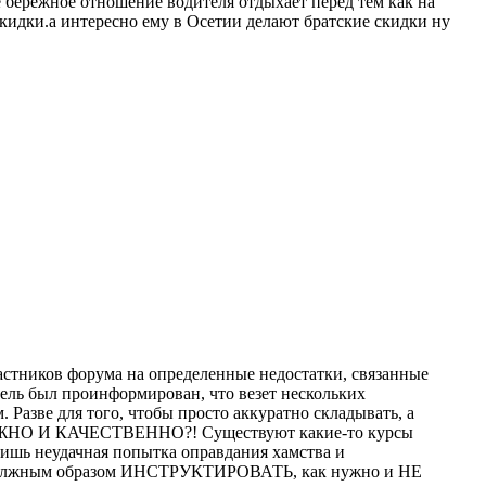
е бережное отношение водителя отдыхает перед тем как на
скидки.а интересно ему в Осетии делают братские скидки ну
частников форума на определенные недостатки, связанные
тель был проинформирован, что везет нескольких
 Разве для того, чтобы просто аккуратно складывать, а
БЕРЕЖНО И КАЧЕСТВЕННО?! Существуют какие-то курсы
лишь неудачная попытка оправдания хамства и
 а должным образом ИНСТРУКТИРОВАТЬ, как нужно и НЕ