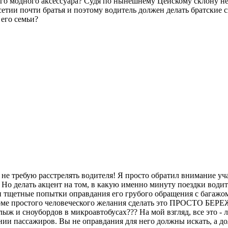
него модного аксессуара? Судя по нынешнему Цейскому склону н
сетии почти братья и поэтому водитель должен делать братские 
 его семьи?
 не требую расстрелять водителя! Я просто обратил внимание у
. Но делать акцент на том, в какую именно минуту поездки води
и тщетные попытки оправдания его грубого обращения с багажом.
 кроме простого человеческого желания сделать это ПРОСТО 
ж и сноубордов в микроавтобусах??? На мой взгляд, все это - 
ении пассажиров. Вы не оправдания для него должны искать,