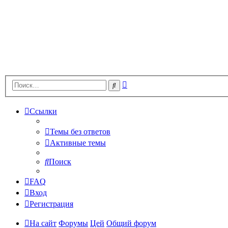
Расширенный
Поиск
поиск
Ссылки
Темы без ответов
Активные темы
Поиск
FAQ
Вход
Регистрация
На сайт
Форумы
Цей
Общий форум