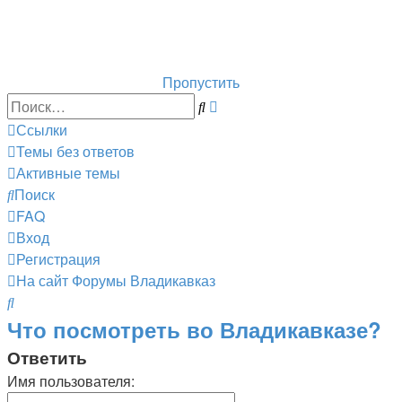
Горнолыжный курорт Цей
перейти обратно на сайт
Пропустить
Расширенный
Поиск
поиск
Ссылки
Темы без ответов
Активные темы
Поиск
FAQ
Вход
Регистрация
На сайт
Форумы
Владикавказ
Поиск
Что посмотреть во Владикавказе?
Ответить
Имя пользователя: