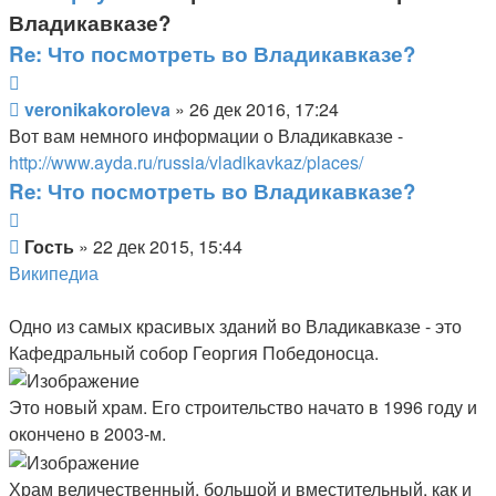
Владикавказе?
Re: Что посмотреть во Владикавказе?
Цитата
veronikakoroleva
veronikakoroleva
» 26 дек 2016, 17:24
Вот вам немного информации о Владикавказе -
http://www.ayda.ru/russia/vladikavkaz/places/
Re: Что посмотреть во Владикавказе?
Цитата
Гость
Гость
» 22 дек 2015, 15:44
Википедиа
Одно из самых красивых зданий во Владикавказе - это
Кафедральный собор Георгия Победоносца.
Это новый храм. Его строительство начато в 1996 году и
окончено в 2003-м.
Храм величественный, большой и вместительный, как и