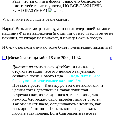
Рада, что ты опять в форме! Знаю, что бесполезно
писать тебе такие глупости, НО ВСЕ-ТАКИ БУДЬ
БЛАГОРАЗУМНА!
Угу, ты мне это лучше в реале скажи :)
Народ! Возмите завтра гитару, а то после вчерашней каталки
машинка Фея не выдержала (в отличии от нас) и если он ее не
починит, то гитару не привезет, и приедет очень поздно...
И буку с резаком я думаю тоже будет пользительно захватить!
Цейский завсегдатай
» 18 янв 2006, 11:24
Дамочка на лыжах писал(а):
Камни на склоне,
отсутствие воды - все это немного затуманило
сознание после Нового Года...
А ведь 30го и 31го
было умопомрачительное катание!!! :roll:
Повезло просто... Канатку до этого не включали, и
целина такая девственная, такая пушистая
встречала нас, изголодавшихся, так ласково, так
нежно... Что можно было захлебнуться от счастья...
Так оно накатывало, обрушивалось внезапно, как
всемирный потоп... Плакать хотелось, визжать,
любить всех подряд, Бога благодарить за все за