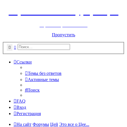
Горнолыжный курорт Цей
перейти обратно на сайт
Пропустить
Поиск
Расширенный поиск
Ссылки
Темы без ответов
Активные темы
Поиск
FAQ
Вход
Регистрация
На сайт
Форумы
Цей
Это все о Цее...