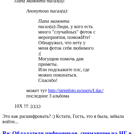
Папа мамонта писал(а):
Anonymous писал(а):
Папа мамонта
писал(а):
Люди, у кого есть
много "случайных" фоток с
мероприятия, поможИте!
Обнаружил, что нету у
меня фоток себя любимого
;(
Могущим помочь дам
приметы.
Или подскажите плс, где
можно покопаться.
Спасибо!
может тут
http://strimfoto.ru/users/Lilac/
последние 3 альбома
10Х !!! ;);););)
Это как расшифровать? :) Кстати, Гость, это я была, забыла
войти...
Re: Обладатели цифровиков, снимавшие на НГ в