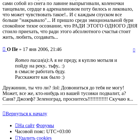
сами собой из снега по лавине выпрыгивали, коленочки
танцевали, сердце в адреналиновом поту билось и ликовало,
что может чувствовать такое!.. И с каждым спуском все
больше "накрывало"... И пришло среди эмоциональной бури
спокойное тихое осознание, что РАДИ ЭТОГО ОДНОГО ДНЯ
стоило приехать, что ради этого абсолютного счастья стоит
жить, любить, создавать...
О Пе
» 17 янв 2006, 21:46
Romeo писал(а):
А я не преду, я куплю мотыля и
пойду на реку.. тьфу.. :)
в смысле работать буду.
Расскажите как было :)
Дружинин, ты что ли? :lol: Дозвониться до тебя не могу!
Может, все же, кто-нибудь из вашей тусовки подвалит, а?
Саня? Джозеф? Зеленоград, проснитесь!!!!!!!!!!!!! Скучаю я...
Вернуться к началу
На сайт
Форумы
Часовой пояс:
UTC+03:00
Удалить cookies