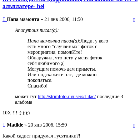
альплагере- hel
Папа мамонта
» 21 янв 2006, 11:50
Anonymous писал(а):
Папа мамонта писал(а):
Люди, у кого
есть много "случайных" фоток с
мероприятия, поможИте!
Обнаружил, что нету у меня фоток
себя любимого ;(
Могущим помочь дам приметы.
Или подскажите плс, где можно
покопаться.
Спасибо!
может тут
http://strimfoto.ru/users/Lilac/
последние 3
альбома
10Х !!! ;);););)
Matilde
» 20 янв 2006, 15:59
Какой садист придумал гусятники?!