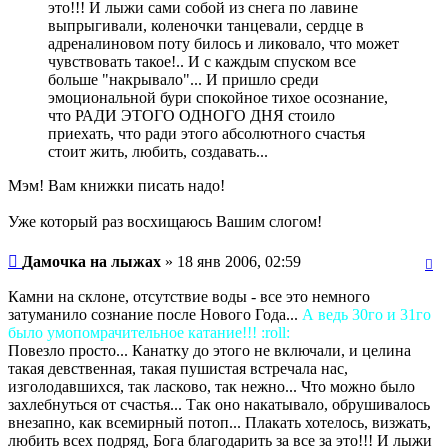
это!!! И лыжи сами собой из снега по лавине
выпрыгивали, коленочки танцевали, сердце в
адреналиновом поту билось и ликовало, что может
чувствовать такое!.. И с каждым спуском все
больше "накрывало"... И пришло среди
эмоциональной бури спокойное тихое осознание,
что РАДИ ЭТОГО ОДНОГО ДНЯ стоило
приехать, что ради этого абсолютного счастья
стоит жить, любить, создавать...
Мэм! Вам книжки писать надо!
Уже который раз восхищаюсь Вашим слогом!
Дамочка на лыжах
» 18 янв 2006, 02:59
Камни на склоне, отсутствие воды - все это немного
затуманило сознание после Нового Года...
А ведь 30го и 31го
было умопомрачительное катание!!! :roll:
Повезло просто... Канатку до этого не включали, и целина
такая девственная, такая пушистая встречала нас,
изголодавшихся, так ласково, так нежно... Что можно было
захлебнуться от счастья... Так оно накатывало, обрушивалось
внезапно, как всемирный потоп... Плакать хотелось, визжать,
любить всех подряд, Бога благодарить за все за это!!! И лыжи