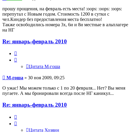
прошу прощения, на февраль есть места! :oops: :oops: :oops:
перепутал с Новым годом. Стоимость 1200 в сутки с
чел.Киндер без предоставления места бесплатно!
Также освободились номера 3х, 6и и 8и местные в альплагере
на НГ
Re: январь-февраль 2010
Цитата
М-
гоша
Цитата М-гоша
М-гоша
» 30 ноя 2009, 09:25
О ужас! Мы можем только с 1 по 20 февраля... Нет? Вы меня
пугаете. А мы бронировали всегда после НГ каникул...
Re: январь-февраль 2010
Цитата
Хозяин
Цитата Хозяин