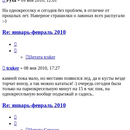
Руха
» 09 янв 2010, 12:01
На однокреселку и сегодня без проблем, в отличие от
прошлых лет. Наверное страшилки о лавинах всех распугали
:-)
Re: январь-февраль 2010
Цитата
tcuker
Цитата tcuker
tcuker
» 08 янв 2010, 17:27
камней пока мало, но местами появился лед, да и кусты везде
торчат внизу, а так можно кататься! :) очередь сегодня была
только на парнокресельную минут на 15 в час пик, на
однокресельную вообще подъезжай и садись..
Re: январь-февраль 2010
Цитата
Сержок
Цитата Сержок