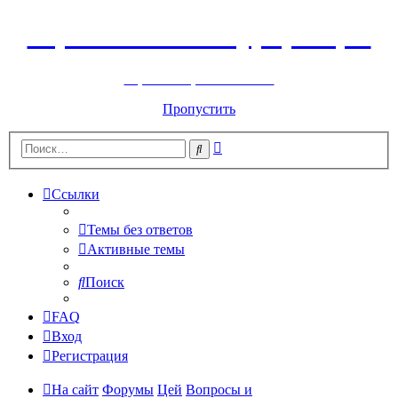
Горнолыжный курорт Цей
перейти обратно на сайт
Пропустить
Расширенный
Поиск
поиск
Ссылки
Темы без ответов
Активные темы
Поиск
FAQ
Вход
Регистрация
На сайт
Форумы
Цей
Вопросы и