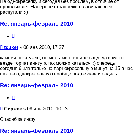
На однокреселку и сегодня без проблем, в отличие от
прошлых лет. Наверное страшилки о лавинах всех
распугали :-)
Re: январь-февраль 2010
Цитата
tcuker
tcuker
» 08 янв 2010, 17:27
камней пока мало, но местами появился лед, да и кусты
везде торчат внизу, а так можно кататься! :) очередь
сегодня была только на парнокресельную минут на 15 в час
пик, на однокресельную вообще подъезжай и садись..
Re: январь-февраль 2010
Цитата
Сержок
Сержок
» 08 янв 2010, 10:13
Спасиб за инфу!
Re: январь-февраль 2010