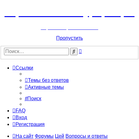
Горнолыжный курорт Цей
перейти обратно на сайт
Пропустить
Расширенный
Поиск
поиск
Ссылки
Темы без ответов
Активные темы
Поиск
FAQ
Вход
Регистрация
На сайт
Форумы
Цей
Вопросы и ответы