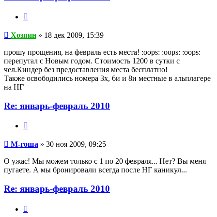
Цитата
Хозяин
Хозяин
» 18 дек 2009, 15:39
прошу прощения, на февраль есть места! :oops: :oops: :oops:
перепутал с Новым годом. Стоимость 1200 в сутки с
чел.Киндер без предоставления места бесплатно!
Также освободились номера 3х, 6и и 8и местные в альплагере
на НГ
Re: январь-февраль 2010
Цитата
М-
гоша
М-гоша
» 30 ноя 2009, 09:25
О ужас! Мы можем только с 1 по 20 февраля... Нет? Вы меня
пугаете. А мы бронировали всегда после НГ каникул...
Re: январь-февраль 2010
Цитата
Хозяин