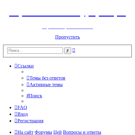
Горнолыжный курорт Цей
перейти обратно на сайт
Пропустить
Расширенный
Поиск
поиск
Ссылки
Темы без ответов
Активные темы
Поиск
FAQ
Вход
Регистрация
На сайт
Форумы
Цей
Вопросы и ответы