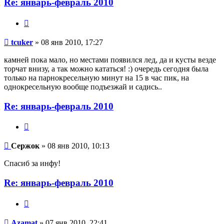
Re: январь-февраль 2010
Цитата
tcuker
tcuker
» 08 янв 2010, 17:27
камней пока мало, но местами появился лед, да и кусты везде
торчат внизу, а так можно кататься! :) очередь сегодня была
только на парнокресельную минут на 15 в час пик, на
однокресельную вообще подъезжай и садись..
Re: январь-февраль 2010
Цитата
Сержок
Сержок
» 08 янв 2010, 10:13
Спасиб за инфу!
Re: январь-февраль 2010
Цитата
Azamat
Azamat
» 07 янв 2010, 22:41