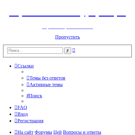
Горнолыжный курорт Цей
перейти обратно на сайт
Пропустить
Расширенный
Поиск
поиск
Ссылки
Темы без ответов
Активные темы
Поиск
FAQ
Вход
Регистрация
На сайт
Форумы
Цей
Вопросы и ответы