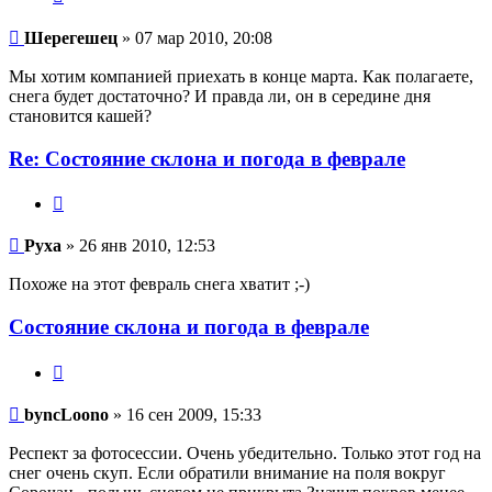
Шерегешец
Шерегешец
» 07 мар 2010, 20:08
Мы хотим компанией приехать в конце марта. Как полагаете,
снега будет достаточно? И правда ли, он в середине дня
становится кашей?
Re: Состояние склона и погода в феврале
Цитата
Руха
Руха
» 26 янв 2010, 12:53
Похоже на этот февраль снега хватит ;-)
Состояние склона и погода в феврале
Цитата
byncLoono
byncLoono
» 16 сен 2009, 15:33
Респект за фотосессии. Очень убедительно. Только этот год на
снег очень скуп. Если обратили внимание на поля вокруг