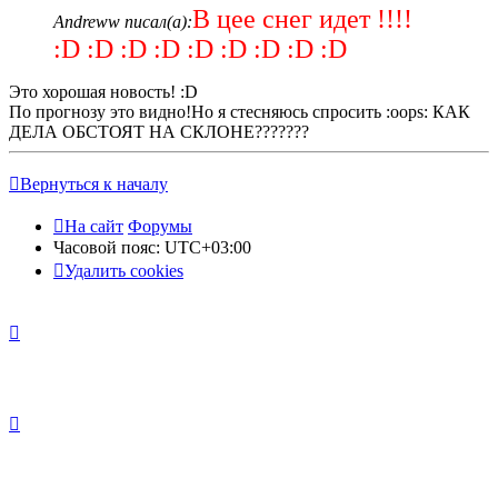
В цее снег идет !!!!
Andreww писал(а):
:D :D :D :D :D :D :D :D :D
Это хорошая новость! :D
По прогнозу это видно!Но я стесняюсь спросить :oops: КАК
ДЕЛА ОБСТОЯТ НА СКЛОНЕ???????
Вернуться к началу
На сайт
Форумы
Часовой пояс:
UTC+03:00
Удалить cookies