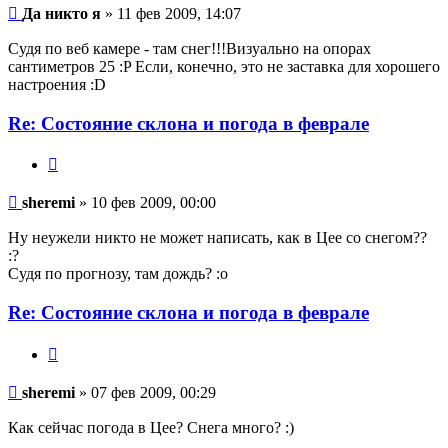
никто
Да никто я
» 11 фев 2009, 14:07
я
Судя по веб камере - там снег!!!Визуально на опорах
сантиметров 25 :P Если, конечно, это не заставка для хорошего
настроения :D
Re: Состояние склона и погода в феврале
Цитата
sheremi
sheremi
» 10 фев 2009, 00:00
Ну неужели никто не может написать, как в Цее со снегом??
:?
Судя по прогнозу, там дождь? :o
Re: Состояние склона и погода в феврале
Цитата
sheremi
sheremi
» 07 фев 2009, 00:29
Как сейчас погода в Цее? Снега много? :)