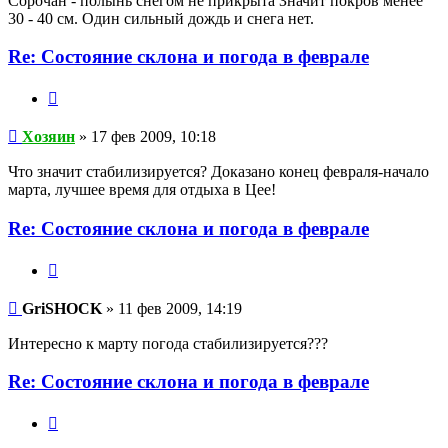
Сорочан - полынь снегом не прикрыта Значит покров менее
30 - 40 см. Один сильный дождь и снега нет.
Re: Состояние склона и погода в феврале
Цитата
Хозяин
Хозяин
» 17 фев 2009, 10:18
Что значит стабилизируется? Доказано конец февраля-начало
марта, лучшее время для отдыха в Цее!
Re: Состояние склона и погода в феврале
Цитата
GriSHOCK
GriSHOCK
» 11 фев 2009, 14:19
Интересно к марту погода стабилизируется???
Re: Состояние склона и погода в феврале
Цитата
Да