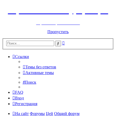
Горнолыжный курорт Цей
перейти обратно на сайт
Пропустить
Расширенный
Поиск
поиск
Ссылки
Темы без ответов
Активные темы
Поиск
FAQ
Вход
Регистрация
На сайт
Форумы
Цей
Общий форум