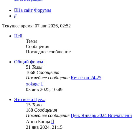
На сайт
Форумы
Поиск
Текущее время: 07 авг 2026, 02:52
Цей
Темы
Сообщения
Последнее сообщение
Общий форум
51
Темы
1668
Сообщения
Последнее сообщение
Re: сезон 24-25
Перейти
xokage
к
03 янв 2025, 10:49
последнему
сообщению
Это все о Цее...
15
Темы
188
Сообщения
Последнее сообщение
Цей. Январь 2024 Впечатлени
Перейти
Анна Бонда
к
21 янв 2024, 21:15
последнему