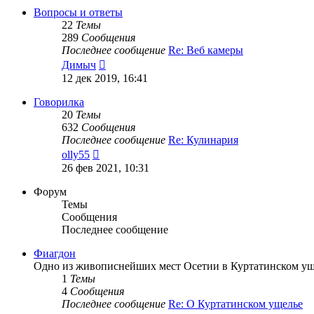
сообщению
Вопросы и ответы
22
Темы
289
Сообщения
Последнее сообщение
Re: Веб камеры
Перейти
Димыч
к
12 дек 2019, 16:41
последнему
сообщению
Говорилка
20
Темы
632
Сообщения
Последнее сообщение
Re: Кулинария
Перейти
olly55
к
26 фев 2021, 10:31
последнему
сообщению
Форум
Темы
Сообщения
Последнее сообщение
Фиагдон
Одно из живописнейших мест Осетии в Куртатинском ущ
1
Темы
4
Сообщения
Последнее сообщение
Re: О Куртатинском ущелье