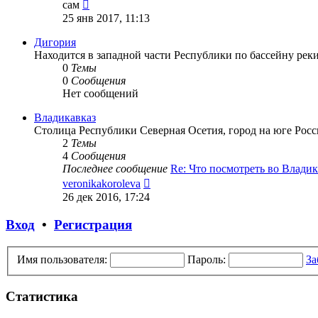
Перейти
сам
к
25 янв 2017, 11:13
последнему
сообщению
Дигория
Находится в западной части Республики по бассейну реки
0
Темы
0
Сообщения
Нет сообщений
Владикавказ
Столица Республики Северная Осетия, город на юге Росс
2
Темы
4
Сообщения
Последнее сообщение
Re: Что посмотреть во Влади
Перейти
veronikakoroleva
к
26 дек 2016, 17:24
последнему
сообщению
Вход
•
Регистрация
Имя пользователя:
Пароль:
За
Статистика