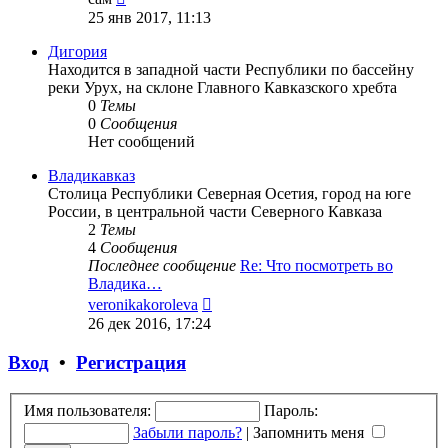
к
25 янв 2017, 11:13
последнему
сообщению
Дигория
Находится в западной части Республики по бассейну
реки Урух, на склоне Главного Кавказского хребта
0
Темы
0
Сообщения
Нет сообщений
Владикавказ
Столица Республики Северная Осетия, город на юге
России, в центральной части Северного Кавказа
2
Темы
4
Сообщения
Последнее сообщение
Re: Что посмотреть во
Владика…
Перейти
veronikakoroleva
к
26 дек 2016, 17:24
последнему
сообщению
Вход
•
Регистрация
Имя пользователя:
Пароль:
Забыли пароль?
|
Запомнить меня