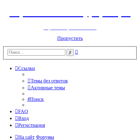
Горнолыжный курорт Цей
перейти обратно на сайт
Пропустить
Расширенный
Поиск
поиск
Ссылки
Темы без ответов
Активные темы
Поиск
FAQ
Вход
Регистрация
На сайт
Форумы