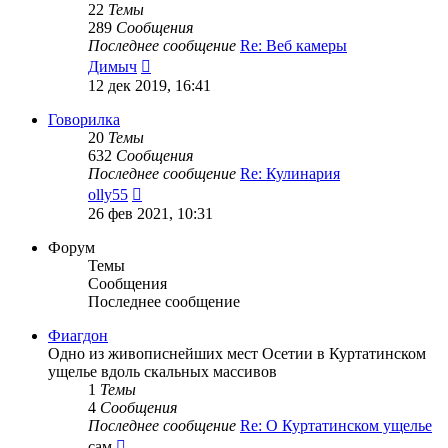
22
Темы
289
Сообщения
Последнее сообщение
Re: Веб камеры
Перейти
Димыч
к
12 дек 2019, 16:41
последнему
сообщению
Говорилка
20
Темы
632
Сообщения
Последнее сообщение
Re: Кулинария
Перейти
olly55
к
26 фев 2021, 10:31
последнему
сообщению
Форум
Темы
Сообщения
Последнее сообщение
Фиагдон
Одно из живописнейших мест Осетии в Куртатинском
ущелье вдоль скальных массивов
1
Темы
4
Сообщения
Последнее сообщение
Re: О Куртатинском ущелье
Перейти
сам