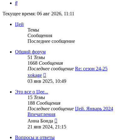
Поиск
Текущее время: 06 авг 2026, 11:11
Цей
Темы
Сообщения
Последнее сообщение
Общий форум
51
Темы
1668
Сообщения
Последнее сообщение
Re: сезон 24-25
Перейти
xokage
к
03 янв 2025, 10:49
последнему
сообщению
Это все о Цее...
15
Темы
188
Сообщения
Последнее сообщение
Цей. Январь 2024
Впечатления
Перейти
Анна Бонда
к
21 янв 2024, 21:15
последнему
сообщению
Вопросы и ответы