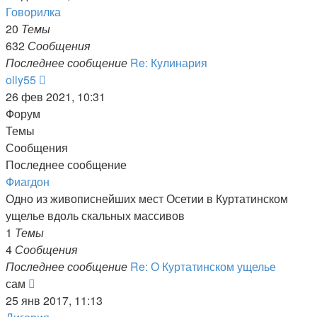
последнему
Говорилка
сообщению
20
Темы
632
Сообщения
Последнее сообщение
Re: Кулинария
Перейти
olly55
к
26 фев 2021, 10:31
последнему
Форум
сообщению
Темы
Сообщения
Последнее сообщение
Фиагдон
Одно из живописнейших мест Осетии в Куртатинском
ущелье вдоль скальных массивов
1
Темы
4
Сообщения
Последнее сообщение
Re: О Куртатинском ущелье
Перейти
сам
к
25 янв 2017, 11:13
последнему