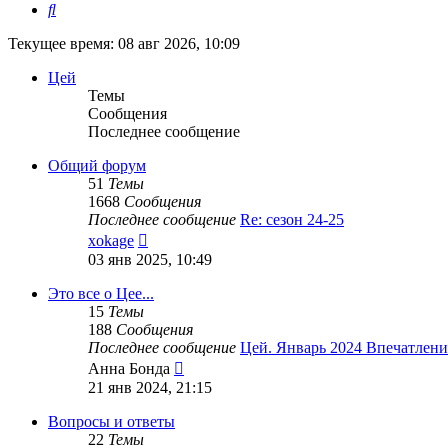
Поиск
Текущее время: 08 авг 2026, 10:09
Цей
Темы
Сообщения
Последнее сообщение
Общий форум
51
Темы
1668
Сообщения
Последнее сообщение
Re: сезон 24-25
Перейти
xokage
к
03 янв 2025, 10:49
последнему
сообщению
Это все о Цее...
15
Темы
188
Сообщения
Последнее сообщение
Цей. Январь 2024 Впечатлени
Перейти
Анна Бонда
к
21 янв 2024, 21:15
последнему
сообщению
Вопросы и ответы
22
Темы