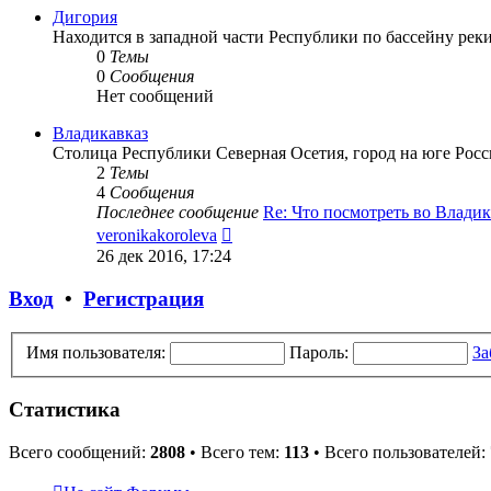
сообщению
Дигория
Находится в западной части Республики по бассейну реки
0
Темы
0
Сообщения
Нет сообщений
Владикавказ
Столица Республики Северная Осетия, город на юге Росс
2
Темы
4
Сообщения
Последнее сообщение
Re: Что посмотреть во Влади
Перейти
veronikakoroleva
к
26 дек 2016, 17:24
последнему
сообщению
Вход
•
Регистрация
Имя пользователя:
Пароль:
За
Статистика
Всего сообщений:
2808
• Всего тем:
113
• Всего пользователей: