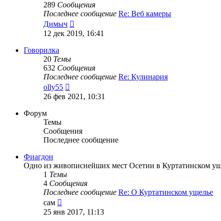
289
Сообщения
Последнее сообщение
Re: Веб камеры
Перейти
Димыч
к
12 дек 2019, 16:41
последнему
сообщению
Говорилка
20
Темы
632
Сообщения
Последнее сообщение
Re: Кулинария
Перейти
olly55
к
26 фев 2021, 10:31
последнему
сообщению
Форум
Темы
Сообщения
Последнее сообщение
Фиагдон
Одно из живописнейших мест Осетии в Куртатинском ущ
1
Темы
4
Сообщения
Последнее сообщение
Re: О Куртатинском ущелье
Перейти
сам
к
25 янв 2017, 11:13
последнему