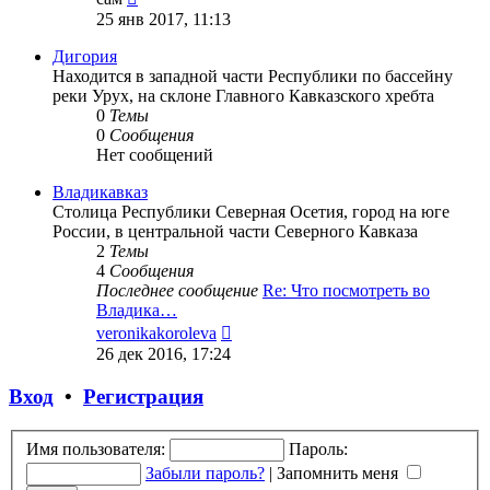
к
25 янв 2017, 11:13
последнему
сообщению
Дигория
Находится в западной части Республики по бассейну
реки Урух, на склоне Главного Кавказского хребта
0
Темы
0
Сообщения
Нет сообщений
Владикавказ
Столица Республики Северная Осетия, город на юге
России, в центральной части Северного Кавказа
2
Темы
4
Сообщения
Последнее сообщение
Re: Что посмотреть во
Владика…
Перейти
veronikakoroleva
к
26 дек 2016, 17:24
последнему
сообщению
Вход
•
Регистрация
Имя пользователя:
Пароль:
Забыли пароль?
|
Запомнить меня