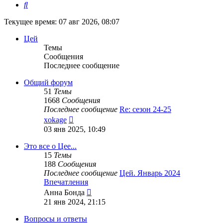
Поиск
Текущее время: 07 авг 2026, 08:07
Цей
Темы
Сообщения
Последнее сообщение
Общий форум
51
Темы
1668
Сообщения
Последнее сообщение
Re: сезон 24-25
Перейти
xokage
к
03 янв 2025, 10:49
последнему
сообщению
Это все о Цее...
15
Темы
188
Сообщения
Последнее сообщение
Цей. Январь 2024
Впечатления
Перейти
Анна Бонда
к
21 янв 2024, 21:15
последнему
сообщению
Вопросы и ответы