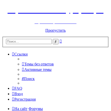
Горнолыжный курорт Цей
перейти обратно на сайт
Пропустить
Расширенный
Поиск
поиск
Ссылки
Темы без ответов
Активные темы
Поиск
FAQ
Вход
Регистрация
На сайт
Форумы