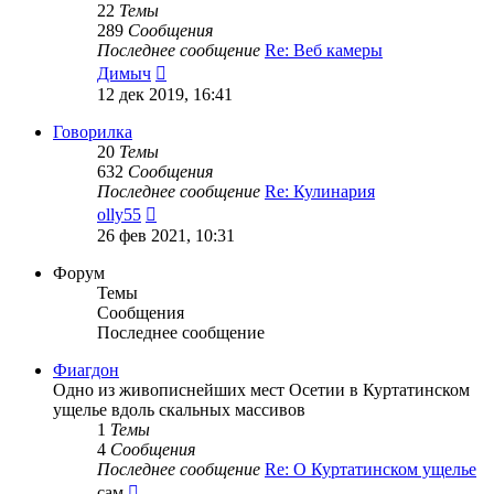
22
Темы
289
Сообщения
Последнее сообщение
Re: Веб камеры
Перейти
Димыч
к
12 дек 2019, 16:41
последнему
сообщению
Говорилка
20
Темы
632
Сообщения
Последнее сообщение
Re: Кулинария
Перейти
olly55
к
26 фев 2021, 10:31
последнему
сообщению
Форум
Темы
Сообщения
Последнее сообщение
Фиагдон
Одно из живописнейших мест Осетии в Куртатинском
ущелье вдоль скальных массивов
1
Темы
4
Сообщения
Последнее сообщение
Re: О Куртатинском ущелье
Перейти
сам