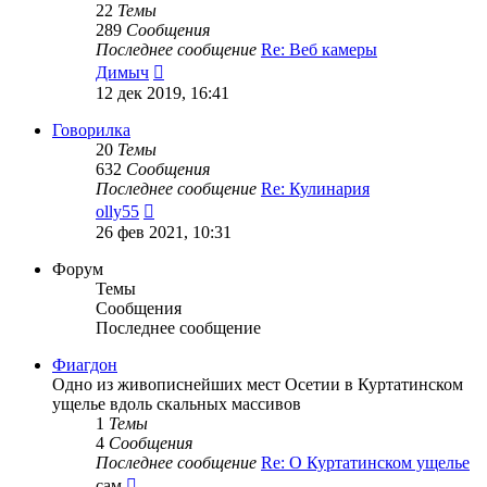
22
Темы
289
Сообщения
Последнее сообщение
Re: Веб камеры
Перейти
Димыч
к
12 дек 2019, 16:41
последнему
сообщению
Говорилка
20
Темы
632
Сообщения
Последнее сообщение
Re: Кулинария
Перейти
olly55
к
26 фев 2021, 10:31
последнему
сообщению
Форум
Темы
Сообщения
Последнее сообщение
Фиагдон
Одно из живописнейших мест Осетии в Куртатинском
ущелье вдоль скальных массивов
1
Темы
4
Сообщения
Последнее сообщение
Re: О Куртатинском ущелье
Перейти
сам