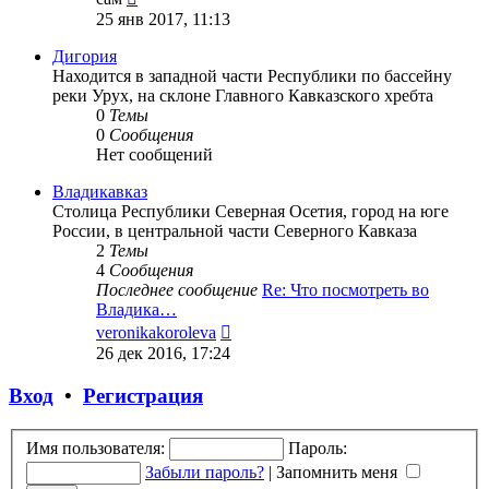
к
25 янв 2017, 11:13
последнему
сообщению
Дигория
Находится в западной части Республики по бассейну
реки Урух, на склоне Главного Кавказского хребта
0
Темы
0
Сообщения
Нет сообщений
Владикавказ
Столица Республики Северная Осетия, город на юге
России, в центральной части Северного Кавказа
2
Темы
4
Сообщения
Последнее сообщение
Re: Что посмотреть во
Владика…
Перейти
veronikakoroleva
к
26 дек 2016, 17:24
последнему
сообщению
Вход
•
Регистрация
Имя пользователя:
Пароль:
Забыли пароль?
|
Запомнить меня