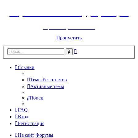
Горнолыжный курорт Цей
перейти обратно на сайт
Пропустить
Расширенный
Поиск
поиск
Ссылки
Темы без ответов
Активные темы
Поиск
FAQ
Вход
Регистрация
На сайт
Форумы