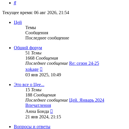
Поиск
Текущее время: 06 авг 2026, 21:54
Цей
Темы
Сообщения
Последнее сообщение
Общий форум
51
Темы
1668
Сообщения
Последнее сообщение
Re: сезон 24-25
Перейти
xokage
к
03 янв 2025, 10:49
последнему
сообщению
Это все о Цее...
15
Темы
188
Сообщения
Последнее сообщение
Цей. Январь 2024
Впечатления
Перейти
Анна Бонда
к
21 янв 2024, 21:15
последнему
сообщению
Вопросы и ответы