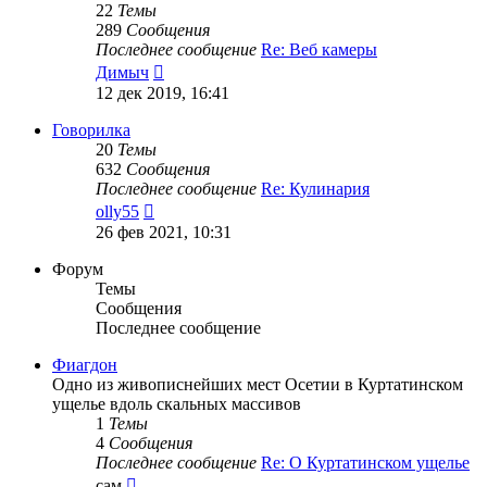
22
Темы
289
Сообщения
Последнее сообщение
Re: Веб камеры
Перейти
Димыч
к
12 дек 2019, 16:41
последнему
сообщению
Говорилка
20
Темы
632
Сообщения
Последнее сообщение
Re: Кулинария
Перейти
olly55
к
26 фев 2021, 10:31
последнему
сообщению
Форум
Темы
Сообщения
Последнее сообщение
Фиагдон
Одно из живописнейших мест Осетии в Куртатинском
ущелье вдоль скальных массивов
1
Темы
4
Сообщения
Последнее сообщение
Re: О Куртатинском ущелье
Перейти
сам