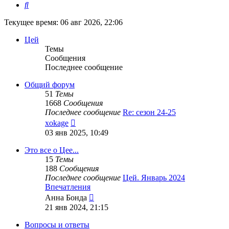
Поиск
Текущее время: 06 авг 2026, 22:06
Цей
Темы
Сообщения
Последнее сообщение
Общий форум
51
Темы
1668
Сообщения
Последнее сообщение
Re: сезон 24-25
Перейти
xokage
к
03 янв 2025, 10:49
последнему
сообщению
Это все о Цее...
15
Темы
188
Сообщения
Последнее сообщение
Цей. Январь 2024
Впечатления
Перейти
Анна Бонда
к
21 янв 2024, 21:15
последнему
сообщению
Вопросы и ответы