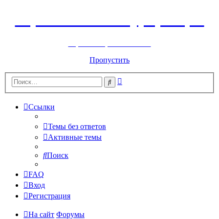
Горнолыжный курорт Цей
перейти обратно на сайт
Пропустить
Расширенный
Поиск
поиск
Ссылки
Темы без ответов
Активные темы
Поиск
FAQ
Вход
Регистрация
На сайт
Форумы