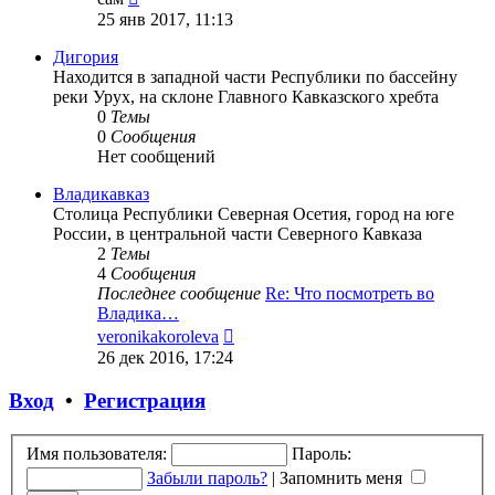
к
25 янв 2017, 11:13
последнему
сообщению
Дигория
Находится в западной части Республики по бассейну
реки Урух, на склоне Главного Кавказского хребта
0
Темы
0
Сообщения
Нет сообщений
Владикавказ
Столица Республики Северная Осетия, город на юге
России, в центральной части Северного Кавказа
2
Темы
4
Сообщения
Последнее сообщение
Re: Что посмотреть во
Владика…
Перейти
veronikakoroleva
к
26 дек 2016, 17:24
последнему
сообщению
Вход
•
Регистрация
Имя пользователя:
Пароль:
Забыли пароль?
|
Запомнить меня