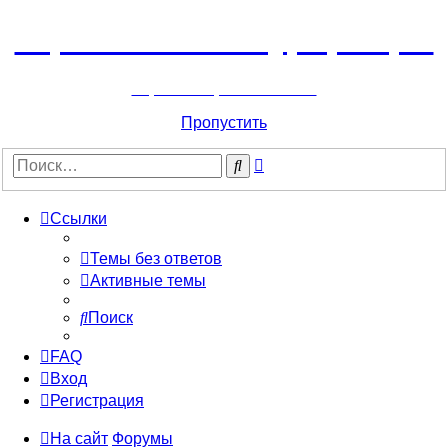
Горнолыжный курорт Цей
перейти обратно на сайт
Пропустить
Расширенный
Поиск
поиск
Ссылки
Темы без ответов
Активные темы
Поиск
FAQ
Вход
Регистрация
На сайт
Форумы