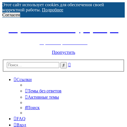
Этот сайт использует cookies для обеспечения своей
корректной работы.
Подробнее
Согласен
Горнолыжный курорт Цей
перейти обратно на сайт
Пропустить
Расширенный
Поиск
поиск
Ссылки
Темы без ответов
Активные темы
Поиск
FAQ
Вход