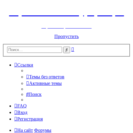
Горнолыжный курорт Цей
перейти обратно на сайт
Пропустить
Расширенный
Поиск
поиск
Ссылки
Темы без ответов
Активные темы
Поиск
FAQ
Вход
Регистрация
На сайт
Форумы