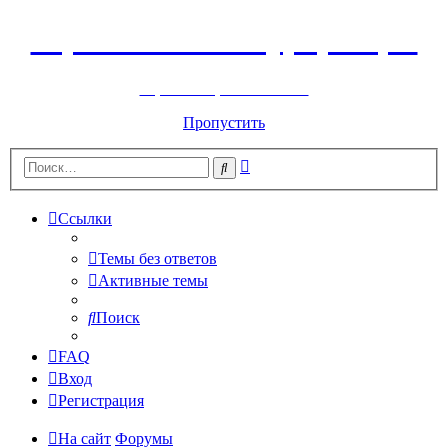
Горнолыжный курорт Цей
перейти обратно на сайт
Пропустить
Расширенный
Поиск
поиск
Ссылки
Темы без ответов
Активные темы
Поиск
FAQ
Вход
Регистрация
На сайт
Форумы