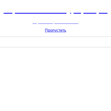
Горнолыжный курорт Цей
перейти обратно на сайт
Пропустить