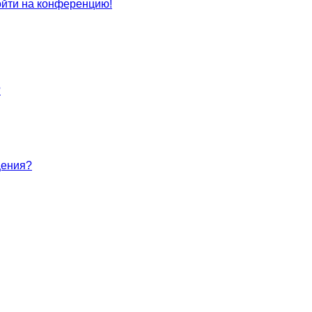
войти на конференцию!
?
щения?