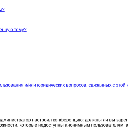
ы?
лённую тему?
ользования и/или юридических вопросов, связанных с этой
я
ак администратор настроил конференцию: должны ли вы заре
ожности, которые недоступны анонимным пользователям: а