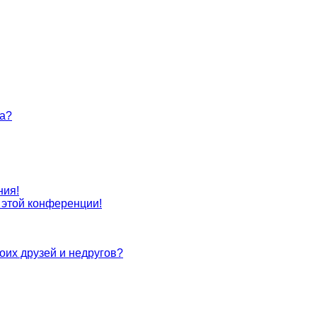
та?
ния!
с этой конференции!
оих друзей и недругов?
!