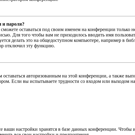
и и пароля?
ы сможете оставаться под своим именем на конференции только н
писью. Для того чтобы вам не приходилось вводить имя пользова
тся делать это на общедоступном компьютере, например в библи
тор отключил эту функцию.
вам оставаться авторизованным на этой конференции, а также в
ром. Если вы испытываете трудности со входом или выходом на
се ваши настройки хранятся в базе данных конференции. Чтобы 
менить все свои настройки и предпочтения.