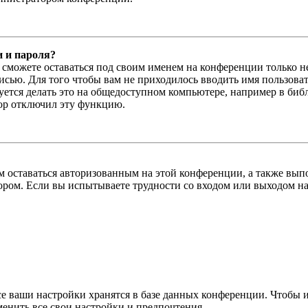
и и пароля?
ы сможете оставаться под своим именем на конференции только н
писью. Для того чтобы вам не приходилось вводить имя пользова
тся делать это на общедоступном компьютере, например в библи
тор отключил эту функцию.
вам оставаться авторизованным на этой конференции, а также в
ром. Если вы испытываете трудности со входом или выходом на
се ваши настройки хранятся в базе данных конференции. Чтобы 
менить все свои настройки и предпочтения.