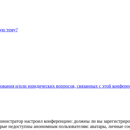
ную тему?
зования и/или юридических вопросов, связанных с этой конфере
администратор настроил конференцию: должны ли вы зарегистриро
рые недоступны анонимным пользователям: аватары, личные сообщ