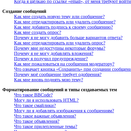
Когда я щёлкаю по ссылке «email», от меня требуют войт
Создание сообщений
Как мне создать новую тему или сообщение?
Как мне отредактировать или удалить сообщение?
Как мне добавить подпись к своему сообщению?
Как мне создать опрос?
Почему я не могу добавить больше вариантов ответа?
Как мне отредактировать или удалить опрос?
Почему мне недоступны некоторые форумы?
Почему я не могу добавлять вложения?
Почему я получил предупреждение?
Как мне пожаловаться на сообщения модератору?
Что означает кнопка «Сохранить» при создании сообщен
Почему моё сообщение требует одобрения?
Как мне вновь поднять мою тему?
Форматирование сообщений и типы создаваемых тем
Что такое BBCode?
Могу ли я использовать HTML?
Что такое смайлики?
Могу ли я добавлять изображения к сообщениям?
Что такое важные объявления?
Что такое объявления?
Что такое прилепленные темы?