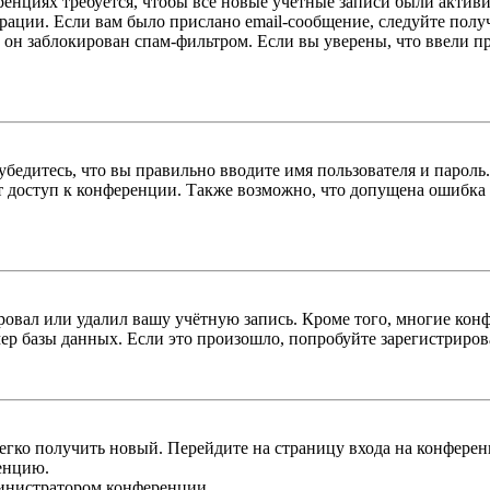
енциях требуется, чтобы все новые учётные записи были актив
трации. Если вам было прислано email-сообщение, следуйте пол
 он заблокирован спам-фильтром. Если вы уверены, что ввели пр
бедитесь, что вы правильно вводите имя пользователя и пароль
ыт доступ к конференции. Также возможно, что допущена ошибка
овал или удалил вашу учётную запись. Кроме того, многие кон
р базы данных. Если это произошло, попробуйте зарегистрироват
легко получить новый. Перейдите на страницу входа на конфер
енцию.
министратором конференции.