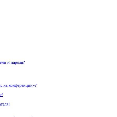
ени и пароля?
ас на конференции»?
е!
ателя?