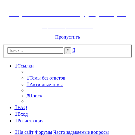
Горнолыжный курорт Цей
перейти обратно на сайт
Пропустить
Расширенный
Поиск
поиск
Ссылки
Темы без ответов
Активные темы
Поиск
FAQ
Вход
Регистрация
На сайт
Форумы
Часто задаваемые вопросы