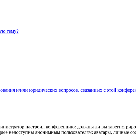
ную тему?
зования и/или юридических вопросов, связанных с этой конфере
администратор настроил конференцию: должны ли вы зарегистриро
рые недоступны анонимным пользователям: аватары, личные сообщ