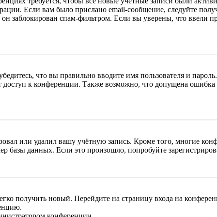
енциях требуется, чтобы все новые учётные записи были актив
трации. Если вам было прислано email-сообщение, следуйте пол
 он заблокирован спам-фильтром. Если вы уверены, что ввели пр
бедитесь, что вы правильно вводите имя пользователя и пароль
ыт доступ к конференции. Также возможно, что допущена ошибка
овал или удалил вашу учётную запись. Кроме того, многие кон
р базы данных. Если это произошло, попробуйте зарегистрироват
легко получить новый. Перейдите на страницу входа на конфер
енцию.
министратором конференции.