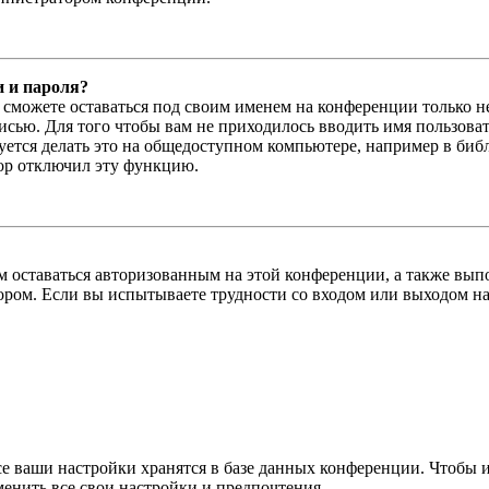
и и пароля?
ы сможете оставаться под своим именем на конференции только н
писью. Для того чтобы вам не приходилось вводить имя пользова
тся делать это на общедоступном компьютере, например в библи
тор отключил эту функцию.
вам оставаться авторизованным на этой конференции, а также в
ром. Если вы испытываете трудности со входом или выходом на
се ваши настройки хранятся в базе данных конференции. Чтобы 
менить все свои настройки и предпочтения.