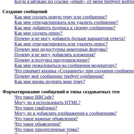
Когда я щёлкаю по ссылке «email», от меня требуют войт
Создание сообщений
Как мне создать новую тему или сообщение?
Как мне отредактировать или удалить сообщение?
Как мне добавить подпись к своему сообщению?
Как мне создать опрос?
Почему я не могу добавить больше вариантов ответа?
Как мне отредактировать или удалить опрос?
Почему мне недоступны некоторые форумы?
Почему я не могу добавлять вложения?
Почему я получил предупреждение?
Как мне пожаловаться на сообщения модератору?
Что означает кнопка «Сохранить» при создании сообщен
Почему моё сообщение требует одобрения?
Как мне вновь поднять мою тему?
Форматирование сообщений и типы создаваемых тем
Что такое BBCode?
Могу ли я использовать HTML?
Что такое смайлики?
Могу ли я добавлять изображения к сообщениям?
Что такое важные объявления?
Что такое объявления?
Что такое прилепленные темы?