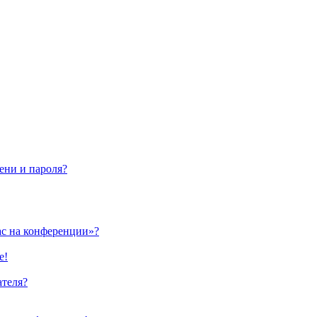
ени и пароля?
ас на конференции»?
е!
ателя?